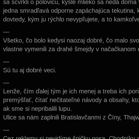
sa scvrkli o polovicu, kyslé mlieko sa nedá doma 
PÅ™i vÃ½bÄ›ru hernÃ­ platformy nemusÃ­te zaÄÃ­nat s vysokÃ½m rozpoÄtem. 
jedna smradľavá odporne zapáchajúca tekutina, k
minimÃ¡lnÃ­ch plateb, bonusovÃ½ch podmÃ­nek a dÅ¯leÅ¾itÃ½ch kritÃ©riÃ­ pro b
dovtedy, kým ju rýchlo nevypľujete, a to kamkoľv
—
Všetko, čo bolo kedysi naozaj dobré, čo malo svo
vlastne vymenili za drahé šmejdy v načačkanom 
—
Sú tu aj dobré veci.
—
Lenže, čím ďalej tým je ich menej a treba ich por
premýšľať, čítať nečitateľné návody a obsahy, k
ak sme si nepribalili lupu.
Ulice sa nám zaplnili Bratislavčanmi z Číny, Thaj
—
Cez reklamy si nevidíme špičku nosa. Chodníky 