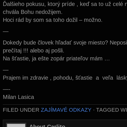
Ďalšieho pokusu, ktorý príde , keď sa to už celé
chvála Bohu nedožijem.
Hoci rád by som sa toho dožil – možno.
—
Dokedy bude človek hľadať svoje miesto? Neposie
prečítaj !!! alebo aj pošli.
Na šťastie, ja ešte zopár priateľov mám …
—
Prajem im zdravie , pohodu, šťastie a veľa lásky
—-
Milan Lasica
FILED UNDER
ZAJÍMAVÉ ODKAZY
· TAGGED W
About Carlito