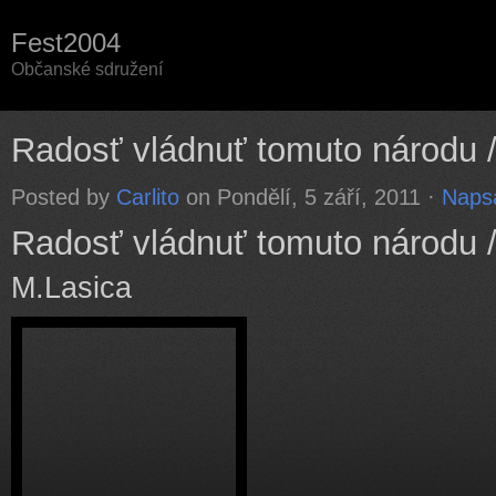
Fest2004
Občanské sdružení
Radosť vládnuť tomuto národu 
Posted by
Carlito
on Pondělí, 5 září, 2011 ·
Naps
Radosť vládnuť tomuto národu 
Pokud hledÃ¡te
nejlepÅ¡Ã­ online casino uvÃ­tacÃ­ bonus bez vkladu
, vyplatÃ­ s
provozovatele. PÅ™ehlednÃ© srovnÃ¡nÃ­ vÃ¡m pomÅ¯Å¾e rychleji najÃ­t vhod
M.Lasica
Pokud hledÃ¡te
nejlepÅ¡Ã­ online casino za penÃ­ze 2026
, vyplatÃ­ se porovnat
ovÄ›Å™enÃ½ch moÅ¾nostÃ­ vÃ¡m pomÅ¯Å¾e najÃ­t casino, kterÃ© odpovÃ­dÃ¡ va
Pokud hledÃ¡te modernÃ­ a pohodlnÃ½ zpÅ¯sob hranÃ­,
casino platba mobilem
p
metoda je oblÃ­benÃ¡ hlavnÄ› dÃ­ky jednoduchÃ©mu ovÄ›Å™enÃ­, rychlÃ©mu zprac
Pro ÄeskÃ© hrÃ¡Äe je dÅ¯leÅ¾itÃ© vybÃ­rat pouze ovÄ›Å™enÃ© a fÃ©rovÃ© pla
zÃ¡kaznickou podporu. PraktickÃ© tipy a doporuÄenÃ­ najdete v prÅ¯vodci
bezpe
vÃ½bÄ›ru online kasina.
Pokud hledÃ¡te
nejlepÅ¡Ã­ online casino s nÃ­zkÃ½m vkladem 2026
, vyplatÃ­ se